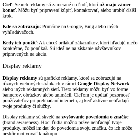
Cieľ
: Search reklamy sú zamerané na ľudí, ktorí
už majú zámer
konať
. Môžu byť pripravení kúpiť, kontaktovať, alebo urobiť ďalší
krok.
Kde sa zobrazujú
: Primárne na Google, Bing alebo iných
vyhľadávačoch.
Kedy ich použiť
: Ak chceš prilákať zákazníkov, ktorí hľadajú niečo
konkrétne, čo ponúkaš. Sú ideálne na získanie návštevníkov
pripravených na akciu.
Display reklamy
Display reklamy
sú grafické reklamy, ktoré sa zobrazujú na
rôznych webových stránkach v rámci
Google Display Network
alebo iných reklamných sietí. Tieto reklamy môžu byť vo forme
bannerov, obrázkov alebo animácií. Cieľom je upútať pozornosť
používateľov pri prehliadaní internetu, aj keď aktívne nehľadajú
tvoje produkty či služby.
Display reklamy sú skvelé na
zvyšovanie povedomia o značke
(brand awareness). Hoci ľudia možno práve nehľadajú tvoje
produkty, môžeš im dať do povedomia svoju značku, čo ich môže
neskôr motivovať k nákupu.