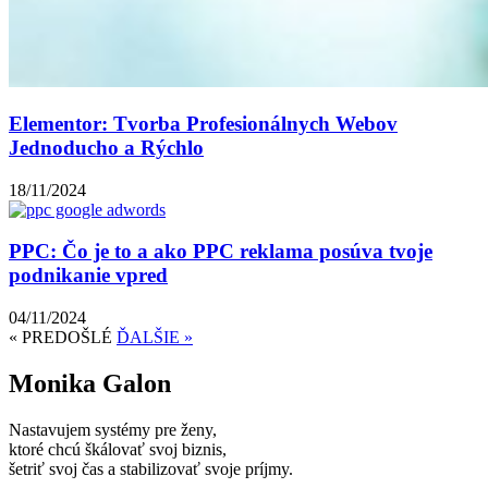
Elementor: Tvorba Profesionálnych Webov
Jednoducho a Rýchlo
18/11/2024
PPC: Čo je to a ako PPC reklama posúva tvoje
podnikanie vpred
04/11/2024
« PREDOŠLÉ
ĎALŠIE »
Monika Galon
Nastavujem systémy pre ženy,
ktoré chcú škálovať svoj biznis,
šetriť svoj čas a stabilizovať svoje príjmy.