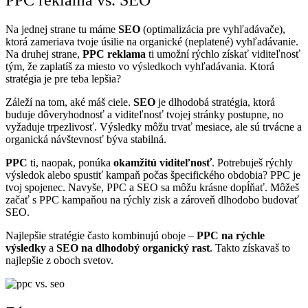
Na jednej strane tu máme
SEO
(optimalizácia pre vyhľadávače),
ktorá zameriava tvoje úsilie na organické (neplatené) vyhľadávanie.
Na druhej strane,
PPC reklama
ti umožní rýchlo získať viditeľnosť
tým, že zaplatíš za miesto vo výsledkoch vyhľadávania. Ktorá
stratégia je pre teba lepšia?
Záleží na tom, aké máš ciele.
SEO
je dlhodobá stratégia, ktorá
buduje dôveryhodnosť a viditeľnosť tvojej stránky postupne, no
vyžaduje trpezlivosť. Výsledky môžu trvať mesiace, ale sú trvácne a
organická návštevnosť býva stabilná.
PPC
ti, naopak, ponúka
okamžitú viditeľnosť
. Potrebuješ rýchly
výsledok alebo spustiť kampaň počas špecifického obdobia? PPC je
tvoj spojenec. Navyše, PPC a SEO sa môžu krásne dopĺňať. Môžeš
začať s PPC kampaňou na rýchly zisk a zároveň dlhodobo budovať
SEO.
Najlepšie stratégie často kombinujú oboje –
PPC na rýchle
výsledky
a
SEO na dlhodobý organický rast
. Takto získavaš to
najlepšie z oboch svetov.