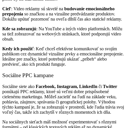
Cieľ
: Video reklamy sú skvelé na
budovanie emocionálneho
prepojenia
so značkou a na vizuálne predvádzanie produktov.
Dokážu upútať pozornosť na oveľa dlhší čas ako statické reklamy.
Kde sa zobrazujú
: Na YouTube a iných video platformách. Môžu
sa tiež zobrazovať na webových stránkach, ktoré podporujú video
obsah.
Kedy ich použiť
: Keď chceš efektívne komunikovať so svojím
publikom cez dynamické vizuálne prvky a emocionálne prepojenie.
Ideálne pre značky, ktoré potrebujú ukázať „príbeh“ alebo
predviesť, ako ich produkt funguje.
Sociálne PPC kampane
Sociálne siete ako
Facebook, Instagram, LinkedIn
či
Twitter
ponúkajú PPC reklamy, ktoré sú veľmi dobre prispôsobené
cielenému marketingu. Môžeš zacieliť na ľudí na základe veku,
pohlavia, záujmov, správania či geografickej polohy. Výhodou
týchto kampaní je, že sa zobrazujú v prostredí, kde ľudia trávia svoj
voľný čas, takže ich zachytíš v rôznych momentoch ich dňa.
Na sociálnych sieťach máš možnosť experimentovať s rôznymi
formátmi – od klasických textových reklám až po dynamické