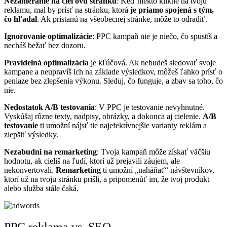
Nezameranie na cieľovú stránku
: Keď niekto klikne na tvoju
reklamu, mal by prísť na stránku, ktorá
je priamo spojená s tým,
čo hľadal
. Ak pristanú na všeobecnej stránke, môže to odradiť.
Ignorovanie optimalizácie
: PPC kampaň nie je niečo, čo spustíš a
necháš bežať bez dozoru.
Pravidelná optimalizácia
je kľúčová. Ak nebudeš sledovať svoje
kampane a neupravíš ich na základe výsledkov, môžeš ľahko prísť o
peniaze bez zlepšenia výkonu. Sleduj, čo funguje, a zbav sa toho, čo
nie.
Nedostatok A/B testovania
: V PPC je testovanie nevyhnutné.
Vyskúšaj rôzne texty, nadpisy, obrázky, a dokonca aj cielenie.
A/B
testovanie
ti umožní nájsť tie najefektívnejšie varianty reklám a
zlepšiť výsledky.
Nezabudni na remarketing
: Tvoja kampaň môže získať väčšiu
hodnotu, ak cieliš na ľudí, ktorí už prejavili záujem, ale
nekonvertovali.
Remarketing
ti umožní „naháňať“ návštevníkov,
ktorí už na tvoju stránku prišli, a pripomenúť im, že tvoj produkt
alebo služba stále čaká.
PPC reklama vs. SEO