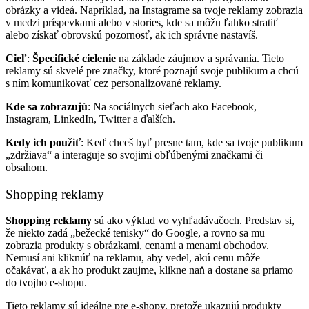
obrázky a videá. Napríklad, na Instagrame sa tvoje reklamy zobrazia
v medzi príspevkami alebo v stories, kde sa môžu ľahko stratiť
alebo získať obrovskú pozornosť, ak ich správne nastavíš.
Cieľ
:
Špecifické cielenie
na základe záujmov a správania. Tieto
reklamy sú skvelé pre značky, ktoré poznajú svoje publikum a chcú
s ním komunikovať cez personalizované reklamy.
Kde sa zobrazujú
: Na sociálnych sieťach ako Facebook,
Instagram, LinkedIn, Twitter a ďalších.
Kedy ich použiť
: Keď chceš byť presne tam, kde sa tvoje publikum
„zdržiava“ a interaguje so svojimi obľúbenými značkami či
obsahom.
Shopping reklamy
Shopping reklamy
sú ako výklad vo vyhľadávačoch. Predstav si,
že niekto zadá „bežecké tenisky“ do Google, a rovno sa mu
zobrazia produkty s obrázkami, cenami a menami obchodov.
Nemusí ani kliknúť na reklamu, aby vedel, akú cenu môže
očakávať, a ak ho produkt zaujme, klikne naň a dostane sa priamo
do tvojho e-shopu.
Tieto reklamy sú ideálne pre e-shopy, pretože ukazujú produkty