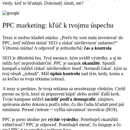
vtedy, keď to hľadajú. Dokonalý zásah, nie?
PPC marketing: kľúč k tvojmu úspechu
Teraz si možno kladieš otázku: „Prečo by som mala investovať do
PPC, keď môžem skúsiť SEO a získať návštevnosť zadarmo?“
Výborná otázka! A odpoveď je jednoduchá:
čas a kontrola
.
SEO je dlhodobá hra. Trvá mesiace, kým uvidíš výsledky, a aj tie
môžu byť nepredvídateľné. PPC je naopak
okamžité
. Spustíš
kampaň a môžeš získať návštevníkov hneď. Nemusíš čakať, kým sa
tvoj obsah „zobudí“. Máš
úplnú kontrolu
nad tým, kedy, komu a
za koľko sa tvoja reklama zobrazí.
A teraz si predstav, že tvoja reklama sa nezobrazuje všetkým. Cieliš
presne na tých, ktorí sú pripravení kúpiť alebo urobiť ďalší krok.
Tvoje kampane môžeš
zacieliť podľa demografie
, záujmov,
správania alebo dokonca podľa toho, čo títo ľudia hľadali pred pár
minútami. Presné cielenie = vyššia návratnosť investície (ROI).
PPC je preto ideálne pre
rýchle výsledky
. Potrebuješ okamžitú
viditeľnosť? PPC je odpoveď. Potrebuješ merať, čo funguje a čo
nie? PPC ti to umožní v reálnom čase.