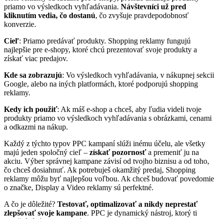
priamo vo výsledkoch vyhľadávania.
Návštevníci už pred
kliknutím vedia, čo dostanú
, čo zvyšuje pravdepodobnosť
konverzie.
Cieľ
: Priamo predávať produkty. Shopping reklamy fungujú
najlepšie pre e-shopy, ktoré chcú prezentovať svoje produkty a
získať viac predajov.
Kde sa zobrazujú
: Vo výsledkoch vyhľadávania, v nákupnej sekcii
Google, alebo na iných platformách, ktoré podporujú shopping
reklamy.
Kedy ich použiť
: Ak máš e-shop a chceš, aby ľudia videli tvoje
produkty priamo vo výsledkoch vyhľadávania s obrázkami, cenami
a odkazmi na nákup.
Každý z týchto typov PPC kampaní slúži inému účelu, ale všetky
majú jeden spoločný cieľ –
získať pozornosť
a premeniť ju na
akciu. Výber správnej kampane závisí od tvojho biznisu a od toho,
čo chceš dosiahnuť. Ak potrebuješ okamžitý predaj, Shopping
reklamy môžu byť najlepšou voľbou. Ak chceš budovať povedomie
o značke, Display a Video reklamy sú perfektné.
A čo je dôležité?
Testovať, optimalizovať a nikdy neprestať
zlepšovať svoje kampane
. PPC je dynamický nástroj, ktorý ti