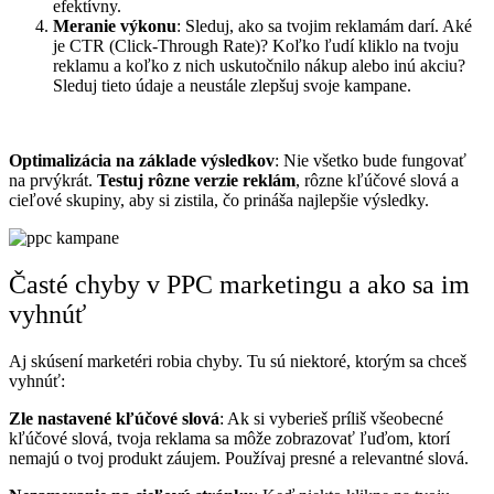
efektívny.
Meranie výkonu
: Sleduj, ako sa tvojim reklamám darí. Aké
je CTR (Click-Through Rate)? Koľko ľudí kliklo na tvoju
reklamu a koľko z nich uskutočnilo nákup alebo inú akciu?
Sleduj tieto údaje a neustále zlepšuj svoje kampane.
Optimalizácia na základe výsledkov
: Nie všetko bude fungovať
na prvýkrát.
Testuj rôzne verzie reklám
, rôzne kľúčové slová a
cieľové skupiny, aby si zistila, čo prináša najlepšie výsledky.
Časté chyby v PPC marketingu a ako sa im
vyhnúť
Aj skúsení marketéri robia chyby. Tu sú niektoré, ktorým sa chceš
vyhnúť:
Zle nastavené kľúčové slová
: Ak si vyberieš príliš všeobecné
kľúčové slová, tvoja reklama sa môže zobrazovať ľuďom, ktorí
nemajú o tvoj produkt záujem. Používaj presné a relevantné slová.