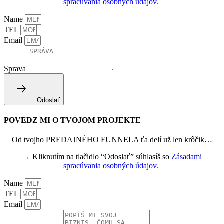
spracúvania osobných údajov.
Name
TEL
Email
Sprava
Odoslať
POVEDZ MI O TVOJOM PROJEKTE
Od tvojho PREDAJNÉHO FUNNELA ťa delí už len krôčik…
→ Kliknutím na tlačidlo “Odoslať” súhlasíš so
Zásadami
spracúvania osobných údajov.
Name
TEL
Email