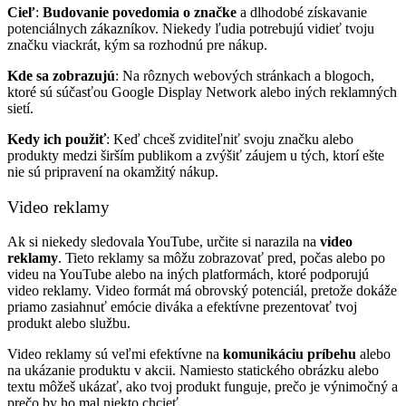
Cieľ
:
Budovanie povedomia o značke
a dlhodobé získavanie
potenciálnych zákazníkov. Niekedy ľudia potrebujú vidieť tvoju
značku viackrát, kým sa rozhodnú pre nákup.
Kde sa zobrazujú
: Na rôznych webových stránkach a blogoch,
ktoré sú súčasťou Google Display Network alebo iných reklamných
sietí.
Kedy ich použiť
: Keď chceš zviditeľniť svoju značku alebo
produkty medzi širším publikom a zvýšiť záujem u tých, ktorí ešte
nie sú pripravení na okamžitý nákup.
Video reklamy
Ak si niekedy sledovala YouTube, určite si narazila na
video
reklamy
. Tieto reklamy sa môžu zobrazovať pred, počas alebo po
videu na YouTube alebo na iných platformách, ktoré podporujú
video reklamy. Video formát má obrovský potenciál, pretože dokáže
priamo zasiahnuť emócie diváka a efektívne prezentovať tvoj
produkt alebo službu.
Video reklamy sú veľmi efektívne na
komunikáciu príbehu
alebo
na ukázanie produktu v akcii. Namiesto statického obrázku alebo
textu môžeš ukázať, ako tvoj produkt funguje, prečo je výnimočný a
prečo by ho mal niekto chcieť.