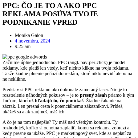
PPC: ČO JE TO A AKO PPC
REKLAMA POSÚVA TVOJE
PODNIKANIE VPRED
Monika Galon
4 novembra, 2024
9:25 am
Začnime úplne jednoducho. PPC (angl. pay-per-click) je model
reklamy, kde platíš len vtedy, keď niekto klikne na tvoju reklamu.
Takže žiadne plnenie peňazí do reklám, ktoré nikto nevidí alebo na
ne neklikne.
Predstav si PPC reklamu ako dokonale zameraný laser. Nie je to
rozstrelenie náhodných pokusov – je to
presný zásah
priamo k tým
ľuďom, ktorí už
hľadajú to, čo ponúkaš
. Žiadne čakanie na
zázrak. Len presná cesta k potenciálnemu zákazníkovi. Prídeš,
ukážeš sa a ak zaujmeš, máš ich.
A čo je na tom najlepšie? Ty máš nad všetkým kontrolu. Ty
rozhoduješ, koľko si ochotná zaplatiť, komu sa reklama zobrazí a
kedy presne sa ukáže. PPC je marketingový svet, kde sa neplatí za