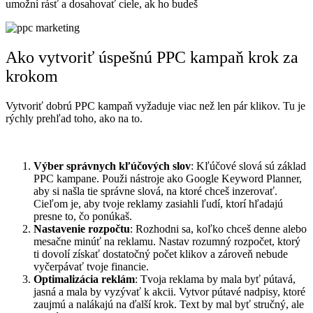
umožní rásť a dosahovať ciele, ak ho budeš
Ako vytvoriť úspešnú PPC kampaň krok za
krokom
Vytvoriť dobrú PPC kampaň vyžaduje viac než len pár klikov. Tu je
rýchly prehľad toho, ako na to.
Výber správnych kľúčových slov
: Kľúčové slová sú základ
PPC kampane. Použi nástroje ako Google Keyword Planner,
aby si našla tie správne slová, na ktoré chceš inzerovať.
Cieľom je, aby tvoje reklamy zasiahli ľudí, ktorí hľadajú
presne to, čo ponúkaš.
Nastavenie rozpočtu
: Rozhodni sa, koľko chceš denne alebo
mesačne minúť na reklamu. Nastav rozumný rozpočet, ktorý
ti dovolí získať dostatočný počet klikov a zároveň nebude
vyčerpávať tvoje financie.
Optimalizácia reklám
: Tvoja reklama by mala byť pútavá,
jasná a mala by vyzývať k akcii. Vytvor pútavé nadpisy, ktoré
zaujmú a nalákajú na ďalší krok. Text by mal byť stručný, ale