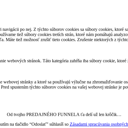
 navigácii po nej. Z týchto súborov cookies sa súbory cookies, ktoré s
užívame tiež súbory cookies tretích strán, ktoré nám pomáhajú analyz
a. Máte tiež možnosť zrušiť tieto cookies. Zrušenie niektorých z tých
ie webových stránok. Táto kategória zahŕňa iba súbory cookie, ktoré 
e webovej stránky a ktoré sa používajú výlučne na zhromažďovanie os
Pred spustením týchto súborov cookies na vašej webovej stránke je pot
Od tvojho PREDAJNÉHO FUNNELA ťa delí už len krôčik…
tím na tlačidlo “Odoslať” súhlasíš so
Zásadami spracúvania osobných