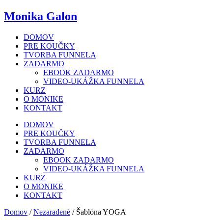
Preskočiť
Monika Galon
na
obsah
DOMOV
PRE KOUČKY
TVORBA FUNNELA
ZADARMO
EBOOK ZADARMO
VIDEO-UKÁŽKA FUNNELA
KURZ
O MONIKE
KONTAKT
DOMOV
PRE KOUČKY
TVORBA FUNNELA
ZADARMO
EBOOK ZADARMO
VIDEO-UKÁŽKA FUNNELA
KURZ
O MONIKE
KONTAKT
Domov
/
Nezaradené
/ Šablóna YOGA