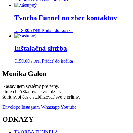
s DPH
Tvorba Funnel na zber kontaktov
€
118.80
Pridať do košíka
s DPH
Inštalačná služba
€
150.00
Pridať do košíka
s DPH
Monika Galon
Nastavujem systémy pre ženy,
ktoré chcú škálovať svoj biznis,
šetriť svoj čas a stabilizovať svoje príjmy.
Envelope
Instagram
Whatsapp
Youtube
ODKAZY
TVORBA FUNNELA