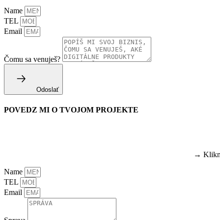
Name
TEL
Email
Čomu sa venuješ?
Odoslať
POVEDZ MI O TVOJOM PROJEKTE
→ Kliknu
Name
TEL
Email