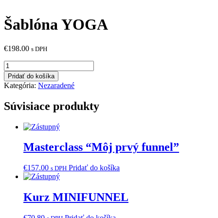
Šablóna YOGA
€
198.00
s DPH
množstvo
Šablóna
Pridať do košíka
YOGA
Kategória:
Nezaradené
Súvisiace produkty
Masterclass “Môj prvý funnel”
€
157.00
Pridať do košíka
s DPH
Kurz MINIFUNNEL
€
70.80
Pridať do košíka