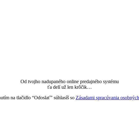
Od tvojho nadupaného online predajného systému
ťa delí už len krôčik…
tím na tlačidlo “Odoslať” súhlasíš so
Zásadami spracúvania osobných